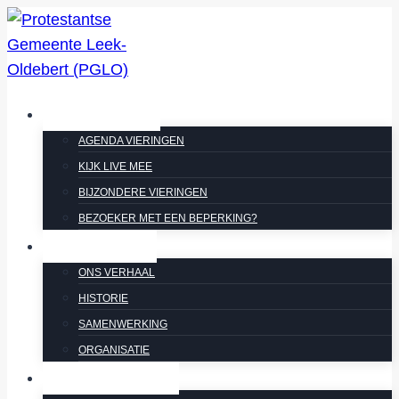
Doorgaan
naar
inhoud
VIERINGEN
AGENDA VIERINGEN
KIJK LIVE MEE
BIJZONDERE VIERINGEN
BEZOEKER MET EEN BEPERKING?
OVER ONS
ONS VERHAAL
HISTORIE
SAMENWERKING
ORGANISATIE
ACTIVITEITEN