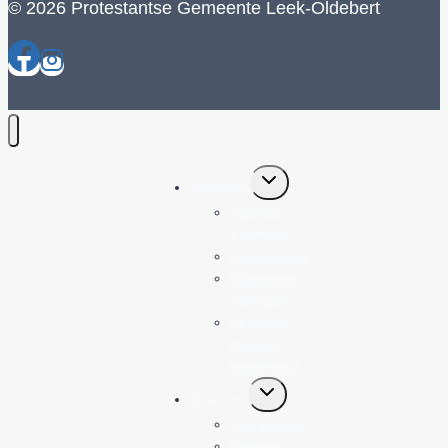
© 2026 Protestantse Gemeente Leek-Oldebert
Toggle
Vieringen
submenu
Agenda
Vieringen
Kijk live mee
Bijzondere
vieringen
Bezoeker
met een
beperking?
Toggle
Over ons
submenu
Ons verhaal
Historie